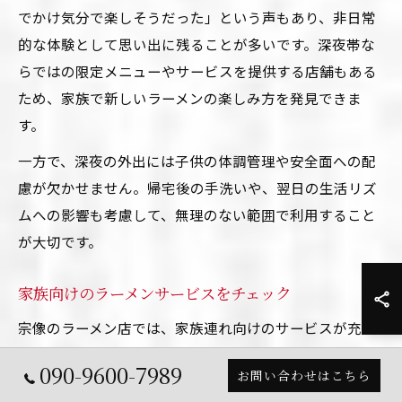
でかけ気分で楽しそうだった」という声もあり、非日常
的な体験として思い出に残ることが多いです。深夜帯な
らではの限定メニューやサービスを提供する店舗もある
ため、家族で新しいラーメンの楽しみ方を発見できま
す。
一方で、深夜の外出には子供の体調管理や安全面への配
慮が欠かせません。帰宅後の手洗いや、翌日の生活リズ
ムへの影響も考慮して、無理のない範囲で利用すること
が大切です。
家族向けのラーメンサービスをチェック
宗像のラーメン店では、家族連れ向けのサービスが充実
しています。お子様用メニューやイス、ベビーカー対応
090-9600-7989
お問い合わせはこちら
の広い通路、禁煙席の設置など、子供と一緒でも安心し