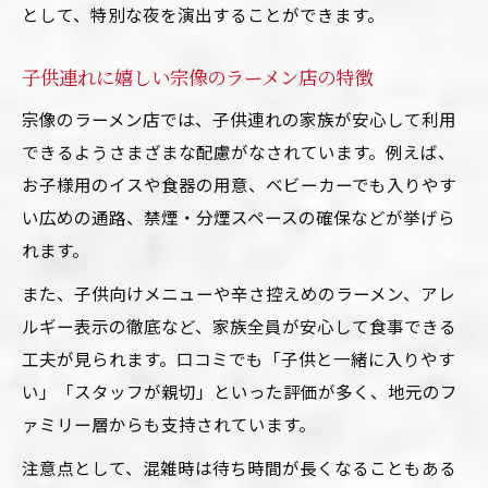
として、特別な夜を演出することができます。
容
家族で利用しやすいラーメン店のポイント
子供連れに嬉しい宗像のラーメン店の特徴
宗像で評判の高い深夜ラーメンの秘密
宗像のラーメン店では、子供連れの家族が安心して利用
お子さまも喜ぶラーメンの工夫を紹介
できるようさまざまな配慮がなされています。例えば、
家族で過ごす夜に最適なラーメンの魅力
お子様用のイスや食器の用意、ベビーカーでも入りやす
深夜ラーメンで家族団らんの時間を満喫
い広めの通路、禁煙・分煙スペースの確保などが挙げら
子供連れに配慮したラーメンの選び方
れます。
宗像に広がる多彩なラーメンの魅力とは
また、子供向けメニューや辛さ控えめのラーメン、アレ
深夜だからこそ味わえるラーメンの楽しさ
ルギー表示の徹底など、家族全員が安心して食事できる
家族向けのラーメンサービスをチェック
工夫が見られます。口コミでも「子供と一緒に入りやす
い」「スタッフが親切」といった評価が多く、地元のフ
宗像で選ぶ深夜営業ラーメンの楽しみ方
ァミリー層からも支持されています。
ラーメンで夜の宗像を満喫するポイント
注意点として、混雑時は待ち時間が長くなることもある
子供も満足の深夜ラーメンの味わい方