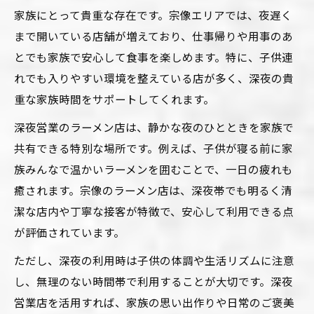
すコツ
家族にとって貴重な存在です。宗像エリアでは、夜遅く
深夜でも清潔感あるラーメン店を見抜く方
まで開いている店舗が増えており、仕事帰りや用事のあ
法
とでも家族で安心して食事を楽しめます。特に、子供連
子連れで楽しむためのラーメン店の工夫
れでも入りやすい環境を整えている店が多く、深夜の貴
深夜のお出かけにぴったり宗像のラーメン特集
重な家族時間をサポートしてくれます。
家族で楽しむ宗像の深夜ラーメンの魅力
深夜営業のラーメン店は、静かな夜のひとときを家族で
アクセスしやすいラーメン店の選び方
共有できる特別な場所です。例えば、子供が寝る前に家
子供と一緒に深夜におすすめなラーメンと
族みんなで温かいラーメンを囲むことで、一日の疲れも
は
癒されます。宗像のラーメン店は、深夜帯でも明るく清
潔な店内や丁寧な接客が特徴で、安心して利用できる点
宗像で人気の深夜営業ラーメン店の傾向
が評価されています。
深夜帯にこそ味わいたいラーメンの特徴
ただし、深夜の利用時は子供の体調や生活リズムに注意
お子様と楽しめる宗像深夜ラーメン事情
し、無理のない時間帯で利用することが大切です。深夜
子供と一緒に安心して注文できるラーメン
営業店を活用すれば、家族の思い出作りや日常のご褒美
深夜営業で嬉しいラーメン店のサービス内