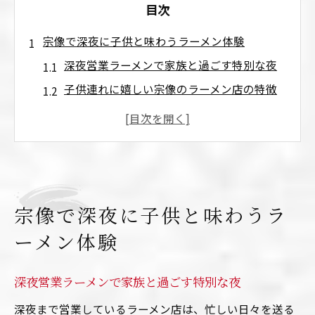
目次
宗像で深夜に子供と味わうラーメン体験
深夜営業ラーメンで家族と過ごす特別な夜
子供連れに嬉しい宗像のラーメン店の特徴
ラーメンの種類と深夜でも楽しめるポイン
ト
宗像で味わう深夜ラーメンの魅力を徹底解
説
子供も満足できるラーメンの選び方とは
宗像で深夜に子供と味わうラ
子連れでも安心の深夜営業ラーメンガイド
ーメン体験
ラーメン店選びで重視したい安心ポイント
深夜営業の子供向けサービスとは何か
深夜営業ラーメンで家族と過ごす特別な夜
宗像のラーメンで子供と快適な時間を過ご
深夜まで営業しているラーメン店は、忙しい日々を送る