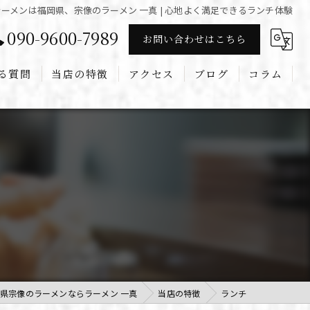
ラーメンは福岡県、宗像のラーメン 一真 | 心地よく満足できるランチ体験
090-9600-7989
お問い合わせはこちら
る質問
当店の特徴
アクセス
ブログ
コラム
こってり
あっさり
家族
ランチ
ディナー
県宗像のラーメンならラーメン 一真
当店の特徴
ランチ