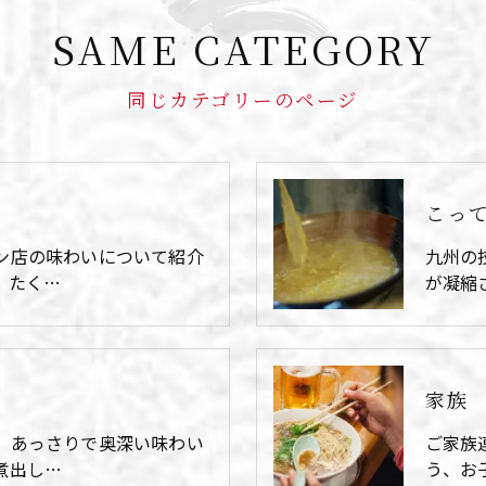
SAME CATEGORY
同じカテゴリーのページ
こっ
ン店の味わいについて紹介
九州の
、たく…
が凝縮
家族
、あっさりで奥深い味わい
ご家族
煮出し…
う、お